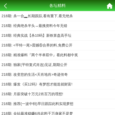
各坛精料
218期: 杀一合▂长期跟踪,看有重下,看无绝杀
218期: 经典绝杀半头→最拽资料今年无错
218期: 经典实战【杀10码】新铁算盘高手坛
218期: <平特一尾>震撼⑥合界的料,免费公开
218期: 精准爆料『两个半单双中』看此料都中奖
218期: 独家(平特复式肖连)见证,期期公开
218期: 改变您的生活<天肖地肖>奇迹传奇
218期: 爆发《买12码》有梦想才能造就财富!
218期: 月薪突破十万元2肖百万的理想!
218期: 推荐{一波中特}早日跟踪此料实现梦想
218期: 全站最准稳赚6肖此料千万身家不是梦