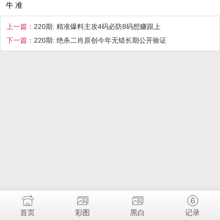
牛 准
上一篇：
220期: 精准爆料主攻4码必防8码想赚跟上
下一篇：
220期: 绝杀二肖原创今年无错长期公开验证
首页
彩图
黑白
记录