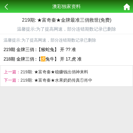
澳彩独家资料
219期: ★富奇秦★金牌最准三俏救世(免费)
温馨提示:为了提高网速，部分连错期数记录已删除
温馨提示:为了提高网速，部分连错期数记录已删除
219期 金牌三俏 :【猴蛇兔】 开 ?? 准
218期 金牌三俏 :【
虎
兔牛】 开 17,虎 准
上一篇：
219期: ★富奇秦★稳赚钱出俏神来料
下一篇：
219期: ★富奇秦★水果奶奶传真①肖中