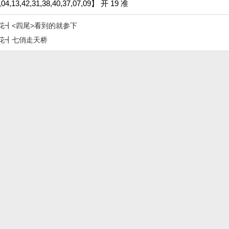
,13,42,31,38,40,37,07,09】 开 19 准
梅花┫<四尾>看到的就参下
梅花┫七俏走天桥