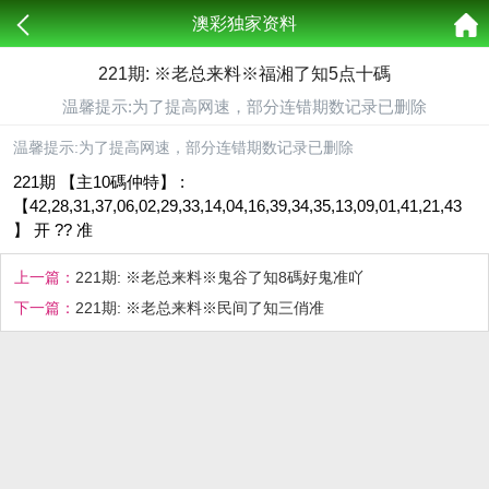
澳彩独家资料
221期: ※老总来料※福湘了知5点十碼
温馨提示:为了提高网速，部分连错期数记录已删除
温馨提示:为了提高网速，部分连错期数记录已删除
221期 【主10碼仲特】 :
【42,28,31,37,06,02,29,33,14,04,16,39,34,35,13,09,01,41,21,43
】 开 ?? 准
上一篇：
221期: ※老总来料※鬼谷了知8碼好鬼准吖
下一篇：
221期: ※老总来料※民间了知三俏准