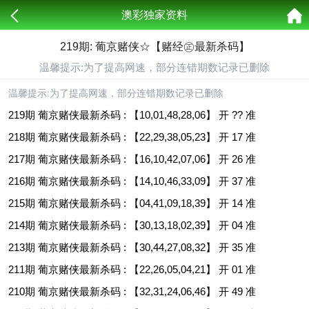
澳彩独家资料
219期: 葡京赌侠☆【赌经㊣最新杀码】
温馨提示:为了提高网速，部分连错期数记录已删除
温馨提示:为了提高网速，部分连错期数记录已删除
219期 葡京赌侠最新杀码 : 【10,01,48,28,06】 开 ?? 准
218期 葡京赌侠最新杀码 : 【22,29,38,05,23】 开 17 准
217期 葡京赌侠最新杀码 : 【16,10,42,07,06】 开 26 准
216期 葡京赌侠最新杀码 : 【14,10,46,33,09】 开 37 准
215期 葡京赌侠最新杀码 : 【04,41,09,18,39】 开 14 准
214期 葡京赌侠最新杀码 : 【30,13,18,02,39】 开 04 准
213期 葡京赌侠最新杀码 : 【30,44,27,08,32】 开 35 准
211期 葡京赌侠最新杀码 : 【22,26,05,04,21】 开 01 准
210期 葡京赌侠最新杀码 : 【32,31,24,06,46】 开 49 准