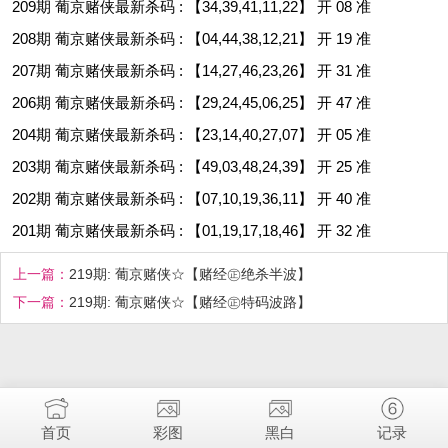
209期 葡京赌侠最新杀码 : 【34,39,41,11,22】 开 08 准
208期 葡京赌侠最新杀码 : 【04,44,38,12,21】 开 19 准
207期 葡京赌侠最新杀码 : 【14,27,46,23,26】 开 31 准
206期 葡京赌侠最新杀码 : 【29,24,45,06,25】 开 47 准
204期 葡京赌侠最新杀码 : 【23,14,40,27,07】 开 05 准
203期 葡京赌侠最新杀码 : 【49,03,48,24,39】 开 25 准
202期 葡京赌侠最新杀码 : 【07,10,19,36,11】 开 40 准
201期 葡京赌侠最新杀码 : 【01,19,17,18,46】 开 32 准
上一篇：
219期: 葡京赌侠☆【赌经㊣绝杀半波】
下一篇：
219期: 葡京赌侠☆【赌经㊣特码波路】
首页
彩图
黑白
记录