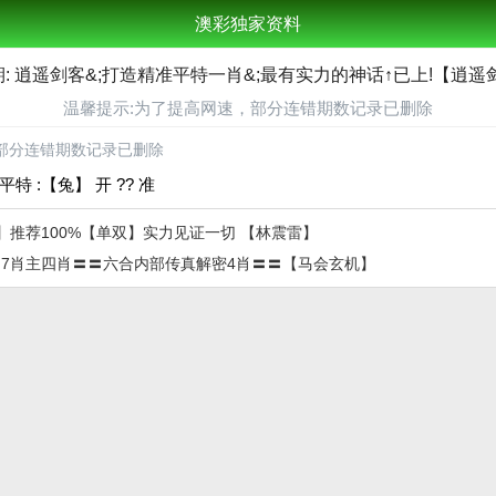
澳彩独家资料
0期: 逍遥剑客&;打造精准平特一肖&;最有实力的神话↑已上!【逍遥
温馨提示:为了提高网速，部分连错期数记录已删除
部分连错期数记录已删除
特 :【兔】 开 ?? 准
震雷】推荐100%【单双】实力见证一切 【林震雷】
玄机‖7肖主四肖〓〓六合内部传真解密4肖〓〓【马会玄机】