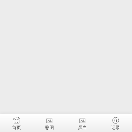
首页
彩图
黑白
记录