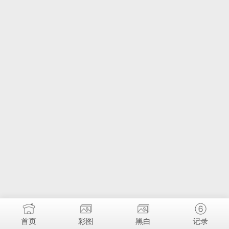
首页
彩图
黑白
记录