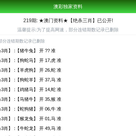
澳彩独家资料
219期: ★澳门资料★【绝杀三肖】已公开!
温馨提示:为了提高网速，部分连错期数记录已删除
部分连错期数记录已删除
3肖】 :【猪牛兔】 开 ?? 准
3肖】 :【狗蛇马】 开 17,虎 准
3肖】 :【羊虎狗】 开 26,蛇 准
3肖】 :【狗蛇羊】 开 37,马 准
3肖】 :【鸡猪马】 开 14,蛇 准
3肖】 :【马猪牛】 开 35,猴 准
3肖】 :【蛇狗猪】 开 06,牛 准
3肖】 :【猴龙兔】 开 01,马 准
3肖】 :【牛蛇龙】 开 49,马 准