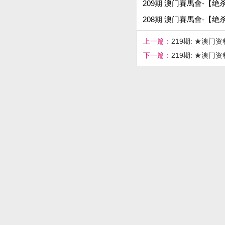
209期 澳门賽馬會-【绝杀
208期 澳门賽馬會-【绝杀
上一篇：
219期: ★澳门
下一篇：
219期: ★澳门