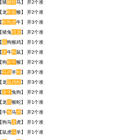
【猪
猴
蛇
马】 开2个准
【龙
蛇
鼠
猴】 开2个准
【
蛇
狗
虎
牛】 开3个准
:【猪兔
鸡
龙
】 开2个准
【
鼠
狗猴鸡】 开1个准
【
龙
牛
狗
鼠】 开2个准
【狗
蛇
牛
猴】 开2个准
【
马
鸡
羊
狗
】 开3个准
【龙
鼠
鸡
蛇
】 开3个准
【
龙
牛
兔狗】 开2个准
【龙
鸡
猴蛇】 开1个准
【牛
兔
马
虎
】 开2个准
:【狗马
龙
虎】 开1个准
:【鼠虎
马
羊】 开1个准