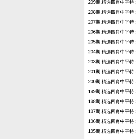
209期 精选四肖中平特 :
208期 精选四肖中平特 :
207期 精选四肖中平特 :
206期 精选四肖中平特 
205期 精选四肖中平特 :
204期 精选四肖中平特 :
203期 精选四肖中平特 
201期 精选四肖中平特 :
200期 精选四肖中平特 :
199期 精选四肖中平特 
198期 精选四肖中平特 
197期 精选四肖中平特 
196期 精选四肖中平特 :
195期 精选四肖中平特 :