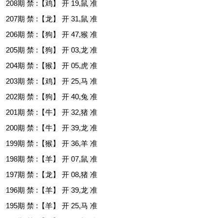
208期 禁 :【鸡】 开 19,鼠 准
207期 禁 :【龙】 开 31,鼠 准
206期 禁 :【狗】 开 47,猴 准
205期 禁 :【狗】 开 03,龙 准
204期 禁 :【猴】 开 05,虎 准
203期 禁 :【鸡】 开 25,马 准
202期 禁 :【狗】 开 40,兔 准
201期 禁 :【牛】 开 32,猪 准
200期 禁 :【牛】 开 39,龙 准
199期 禁 :【猴】 开 36,羊 准
198期 禁 :【羊】 开 07,鼠 准
197期 禁 :【龙】 开 08,猪 准
196期 禁 :【羊】 开 39,龙 准
195期 禁 :【羊】 开 25,马 准