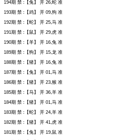
194期 禁 :【兔】 开 26,蛇 准
193期 禁 :【鸡】 开 09,狗 准
192期 禁 :【蛇】 开 25,马 准
191期 禁 :【鼠】 开 29,虎 准
190期 禁 :【羊】 开 16,兔 准
189期 禁 :【狗】 开 15,龙 准
188期 禁 :【猪】 开 16,兔 准
187期 禁 :【兔】 开 01,马 准
186期 禁 :【猪】 开 23,猴 准
185期 禁 :【马】 开 36,羊 准
184期 禁 :【猪】 开 01,马 准
183期 禁 :【蛇】 开 24,羊 准
182期 禁 :【猪】 开 41,虎 准
181期 禁 :【兔】 开 19,鼠 准