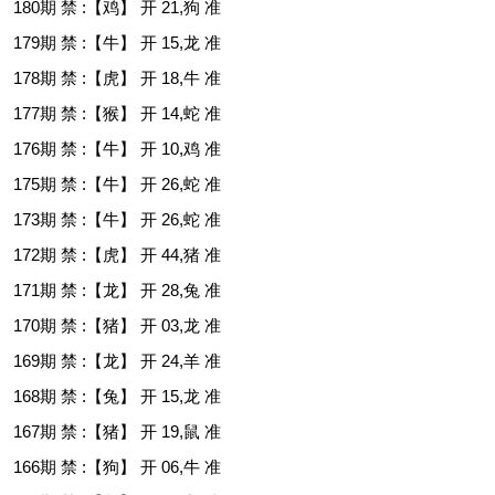
180期 禁 :【鸡】 开 21,狗 准
179期 禁 :【牛】 开 15,龙 准
178期 禁 :【虎】 开 18,牛 准
177期 禁 :【猴】 开 14,蛇 准
176期 禁 :【牛】 开 10,鸡 准
175期 禁 :【牛】 开 26,蛇 准
173期 禁 :【牛】 开 26,蛇 准
172期 禁 :【虎】 开 44,猪 准
171期 禁 :【龙】 开 28,兔 准
170期 禁 :【猪】 开 03,龙 准
169期 禁 :【龙】 开 24,羊 准
168期 禁 :【兔】 开 15,龙 准
167期 禁 :【猪】 开 19,鼠 准
166期 禁 :【狗】 开 06,牛 准