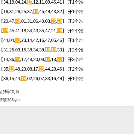
,19,04,24,
15
,12,11,09,46,41】 开1个准
,31,26,25,37,
14
,45,49,43,32】 开1个准
29,47,
48
,01,31,06,49,03,
35
,
23
】 开3个准
 【
23
,45,41,18,34,43,35,47,21,
26
】 开2个准
44,04,
30
,23,14,42,16,47,05,46】 开1个准
25,03,15,38,34,39,
12
,
10
,33】 开2个准
14,36,
44
,17,49,20,09,
12
,13,
37
】 开3个准
【35,
13
,49,23,08,17,
25
,44,28,46】 开2个准
6,15,44,
19
,02,26,07,33,16,49】 开1个准
㊣㊣独家九肖
菇精装36码中