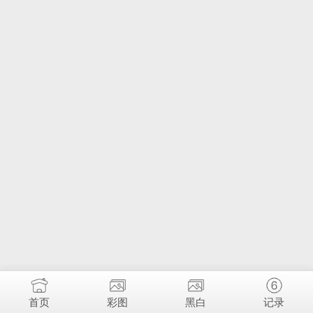
首页
彩图
黑白
记录