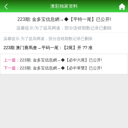
澳彩独家资料
223期: 金多宝信息網→◆【平特一尾】已公开!
温馨提示:为了提高网速，部分连错期数记录已删除
温馨提示:为了提高网速，部分连错期数记录已删除
223期 澳门賽馬會→平码一尾 : 【2尾】开 ?? 准
上一篇：
223期: 金多宝信息網→◆【必中六尾】已公开!
下一篇：
223期: 金多宝信息網→◆【必中單雙】已公开!