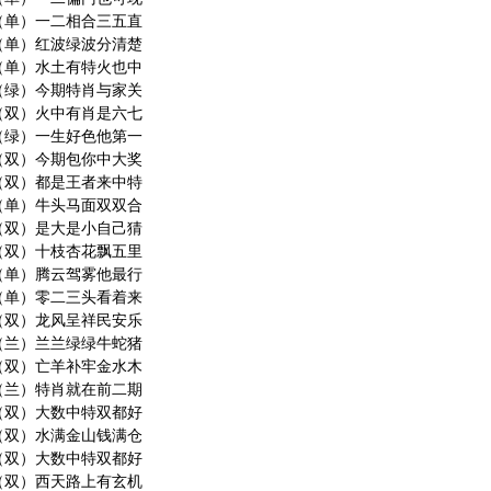
方（单）一二相合三五直
花（单）红波绿波分清楚
玄（单）水土有特火也中
码（绿）今期特肖与家关
宫（双）火中有肖是六七
机（绿）一生好色他第一
如（双）今期包你中大奖
疑（双）都是王者来中特
换（单）牛头马面双双合
码（双）是大是小自己猜
彩（双）十枝杏花飘五里
找（单）腾云驾雾他最行
好（单）零二三头看着来
喜（双）龙风呈祥民安乐
单（兰）兰兰绿绿牛蛇猪
肖（双）亡羊补牢金水木
算（兰）特肖就在前二期
头（双）大数中特双都好
贵（双）水满金山钱满仓
头（双）大数中特双都好
土（双）西天路上有玄机