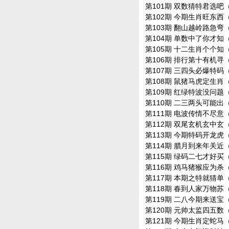
第101期 双数猜特君选
第102期 今期生肖旺东
第103期 翻山越岭路急
第104期 单数中了你才
第105期 十二生肖个个
第106期 排行第十有机
第107期 三四头必爆特
第108期 鼠猪马虎定生
第109期 红绿特波没问
第110期 二三两头可能
第111期 电波传情不尽
第112期 双尾玄机玄中
第113期 今期特码开龙
第114期 腊月到来年关
第115期 绿码二七才好
第116期 鸡马猪猴应为
第117期 本期之特就猜
第118期 春到人家万物
第119期 二八今期来送
第120期 元帅太监四五
第121期 今期生肖定蛇