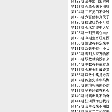
第122期 金牛出门迎财
第123期 合单会来不用
第124期 二五把门不让
第125期 六畜猜特真天
第126期 红波旺势不可
第127期 金木定能中大
第128期 一到开码心自
第129期 今期生肖旺东
第130期 兰波有特定来
第131期 双数中特小小
第132期 春到人家万物
第133期 双数就狗没有
第134期 单数有特请君
第135期 金枝玉叶最娇
第136期 双数中奖是必
第137期 狗急先锋牛马
第138期 两地相隔两心
第139期 呈祥彩蝶有机
第140期 特码出此不为
第141期 江河湖海任我
第142期 合单会来不用
第143期 三三二二相伴