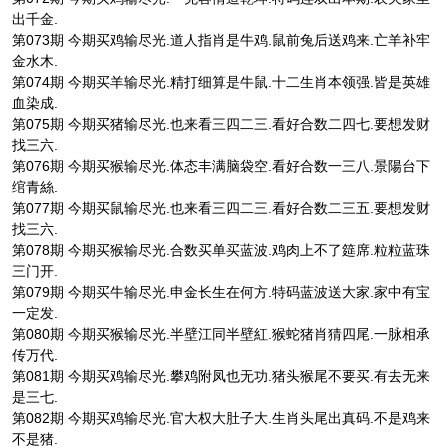
出千金.
第073期 今期买鸡输尽光.道人指肖是牛鸡.鼠前兔后送鸡来.亡羊补牢
金水木.
第074期 今期买羊输尽光.精打细算是牛鼠.十二生肖本领强.皆是英雄
血染成.
第075期 今期买猪输尽光.也来看三四二三.看好合数二四七.要想发财
找三六.
第076期 今期买猴输尽光.体态丰满脑袋空.看好合数一三八.景陽台下
绾青絲.
第077期 今期买鼠输尽光.也来看三四二三.看好合数二三五.要想发财
找三六.
第078期 今期买猴输尽光.合数买单买蓝波.鸡肉上不了筵席.粒粒蓝珠
三门开.
第079期 今期买牛输尽光.申金长生在何方.特码蓝波送大家.家中有宝
一定发.
第080期 今期买猴输尽光.半壁江同半壁紅.猴蛇猪肖猜四尾.一脉相承
传万代.
第081期 今期买鸡输尽光.攀鸡附凤也无功.猪头猴尾不要买.有去无来
是三七.
第082期 今期买鸡输尽光.官大权大肚子大.生肖头尾出真码.不是鸡来
不是猪.