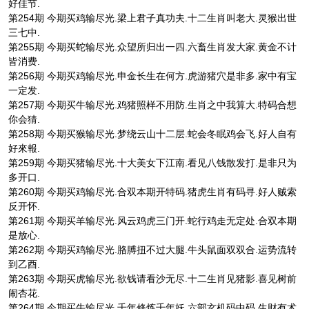
好佳节.
第254期 今期买鸡输尽光.梁上君子真功夫.十二生肖叫老大.灵猴出世
三七中.
第255期 今期买蛇输尽光.众望所归出一四.六畜生肖发大家.黄金不计
皆消费.
第256期 今期买鸡输尽光.申金长生在何方.虎游猪穴是非多.家中有宝
一定发.
第257期 今期买牛输尽光.鸡猪照样不用防.生肖之中我算大.特码合想
你会猜.
第258期 今期买猴输尽光.梦绕云山十二层.蛇会冬眠鸡会飞.好人自有
好來報.
第259期 今期买猪输尽光.十大美女下江南.看见八钱散发打.是非只为
多开口.
第260期 今期买鸡输尽光.合双本期开特码.猪虎生肖有码寻.好人贼索
反开怀.
第261期 今期买羊输尽光.风云鸡虎三门开.蛇行鸡走无定处.合双本期
是放心.
第262期 今期买鸡输尽光.胳膊扭不过大腿.牛头鼠面双双合.运势流转
到乙酉.
第263期 今期买虎输尽光.欲钱请看沙无尽.十二生肖见猪影.喜见树前
闹杏花.
第264期 今期买牛输尽光.千年修炼千年妖.六部玄机码中码.生财有术