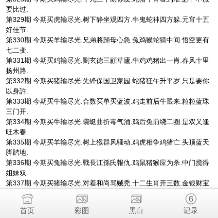
要比过.
第329期 今期买虎输尽光.树下静坐观四方.牛鬼蛇神四方躲.元宵十五
好佳节.
第330期 今期买羊输尽光.兄弟將歸母心急.兔鸡猴蛇猜中间.悟空更有
七二变.
第331期 今期买鸡输尽光.劉玄德三顧草廬.牛鸡鸡猪出一肖.春风十里
扬州路.
第332期 今期买猪输尽光.先锋保国卫家园.蛇猪狂午升平岁.只是要你
以身許.
第333期 今期买牛输尽光.合数买单买蓝波.鸡走前后牛跟来.粒粒蓝珠
三门开.
第334期 今期买牛输尽光.蜿蜓曲折毒气涌.鸡后兔前绕二圈.是双又逢
旺木春.
第335期 今期买羊输尽光.树上猴群风骚动.鸡虎相争鸡猪亡.头顶蓝天
脚踏地.
第336期 今期买兔输尽光.戰長江孫氏報仇.鸡鼠猪猴应为杀.中门搅得
姐妹双.
第337期 今期买猪输尽光.对着和尚骂贼秃.十二生肖开三数.金银财宝
随手拿.
第338期 今期买猪输尽光.一线求生也挣扎.六合开彩乐呵呵.沾请带故
首页
彩图
黑白
记录
朋友聚.