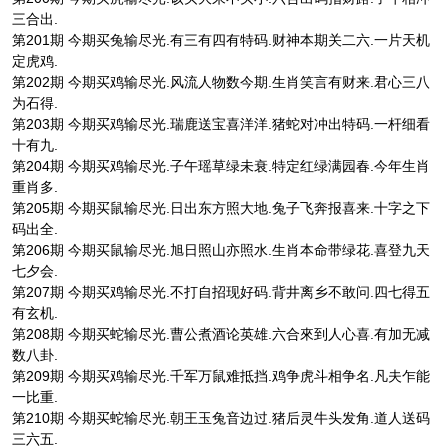
三合出.
第201期 今期买兔输尽光.有三有四有特码.财神本期关二六.一片天机
定虎鸡.
第202期 今期买鸡输尽光.风流人物数今期.生肖笑言有财来.君心三八
为石得.
第203期 今期买鸡输尽光.瑞鹿送宝喜洋洋.猪蛇对冲出特码.一杆细看
十有九.
第204期 今期买鸡输尽光.子午瑶草绿未衰.特定红绿满园春.今年生肖
重肖多.
第205期 今期买鼠输尽光.日出东方照大地.兔子飞奔报喜来.十字之下
码出全.
第206期 今期买鼠输尽光.旭日照山亦照水.生肖本命带绿花.喜登九天
七夕会.
第207期 今期买鸡输尽光.不打自招现好码.背井离乡不敢问.四七得五
有玄机.
第208期 今期买蛇输尽光.曹公煮酒论英雄.六合來到人心喜.有加无减
数八卦.
第209期 今期买鸡输尽光.千军万鼠难抵挡.鸡争虎斗相争名.凡夫乍能
一比重.
第210期 今期买蛇输尽光.朝王玉兔音边过.猪后灵牛头发角.道人送码
三六五.