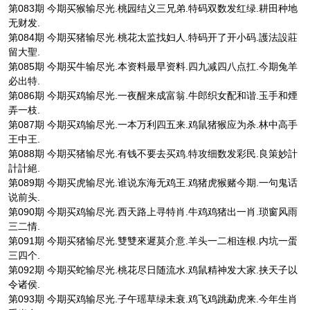
第083期 今期买猴输尽光.桃园结义三兄弟.特码双数发红绿.耕田种地
无财发.
第084期 今期买猪输尽光.桃花太监找妇人.特码开了开小码.護法設莊
留大聖.
第085期 今期买牛输尽光.本资料最早资料.四九减四八点扛.今期兔羊
必出特.
第086期 今期买鸡输尽光.一夜醒来成富翁.牛郎织女配和谐.玉手和煙
弄一枝.
第087期 今期买鸡输尽光.一本万利四五来.鸡鼠猪猴应为杀.林中高手
王中王.
第088期 今期买猪输尽光.有钱不要去买鸡.特攻细数发彩民.良策妙計
計計絕.
第089期 今期买虎输尽光.谁说东海无鸡王.鸡猪虎猴赌今期.一句鬼话
说前头.
第090期 今期买鸡输尽光.西天路上寻特肖.牛鸡鸡猪出一肖.琐窗风雨
三二情.
第091期 今期买猪输尽光.雙雙來遲莫介意.羊头一二相连根.内坑一蛋
三四个.
第092期 今期买蛇输尽光.桃花尽日随流水.鸡鼠精神发大家.挟天子以
令诸侯.
第093期 今期买鸡输尽光.子午瑶草绿未衰.鸡飞鸡跳勐虎来.今年生肖