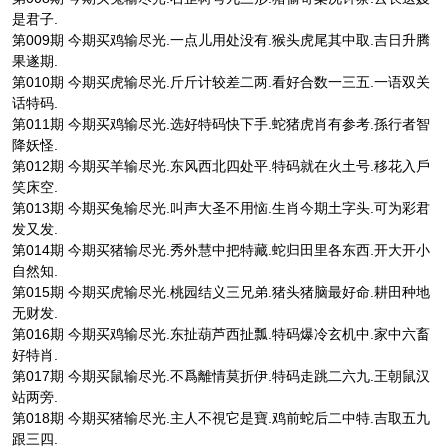
是君子.
第009期 今期买鸡输尽光.一点儿用处没有.猴头虎尾其中取.吉日升腾
果遂期.
第010期 今期买虎输尽光.斤斤计较差二两.看好合数一三五.一语双关
话特码.
第011期 今期买鸡输尽光.选好特码快下手.蛇猪虎肖有参考.孫行者智
降妖怪.
第012期 今期买羊输尽光.东风西北四处平.特码就在火土号.移花入戶
笑床空.
第013期 今期买兔输尽光.叫声大圣不用恼.生肖今期土字头.可为彩君
发又发.
第014期 今期买猪输尽光.秀外慧中把特藏.蛇归田里各东西.开大开小
自然知.
第015期 今期买虎输尽光.桃园结义三兄弟.猪头猪脑最好命.耕田种地
无财发.
第016期 今期买鸡输尽光.东扯葫芦西扯瓢.特码爆冷玄机中.家中六畜
好特肖.
第017期 今期买鼠输尽光.不爲離情莫折伊.特码走跳二六九.王朝鼠汉
站两旁.
第018期 今期买猪输尽光.主人不視它是寶.鸡前蛇后二中特.吉取五九
跟三四.